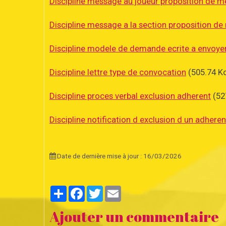
Discipline message au joueur proposition de m
Discipline message a la section proposition de
Discipline modele de demande ecrite a envoyer
Discipline lettre type de convocation
(505.74 K
Discipline proces verbal exclusion adherent
(52
Discipline notification d exclusion d un adheren
Date de dernière mise à jour : 16/03/2026
Partager
Facebook
Twitter
Email
Ajouter un commentaire