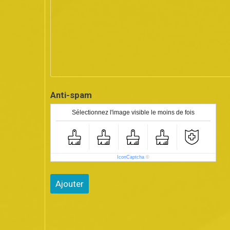
Anti-spam
Sélectionnez l'image visible le moins de fois
IconCaptcha
©
Ajouter