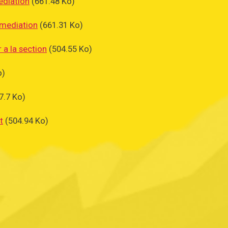
ediation
(661.48 Ko)
 mediation
(661.31 Ko)
 a la section
(504.55 Ko)
o)
7.7 Ko)
t
(504.94 Ko)