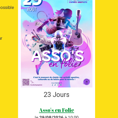
possible
ur
23
Jours
Asso's en Folie
le
29/08/2026
à 10:00