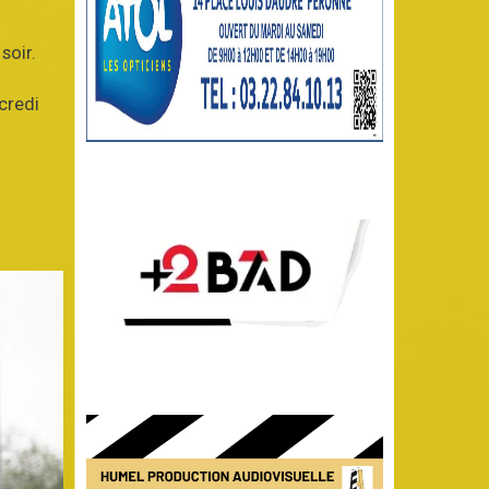
 soir.
credi