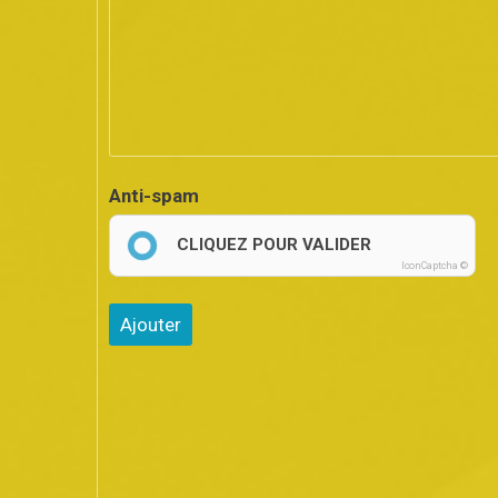
Anti-spam
CLIQUEZ POUR VALIDER
IconCaptcha ©
Ajouter