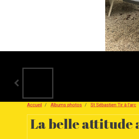
Accueil
Albums photos
St Sébastien Tir à l'arc
La belle attitude