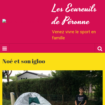
Les Ecureuils
de Péronne
Venez vivre le sport en
famille
Noé et son igloo