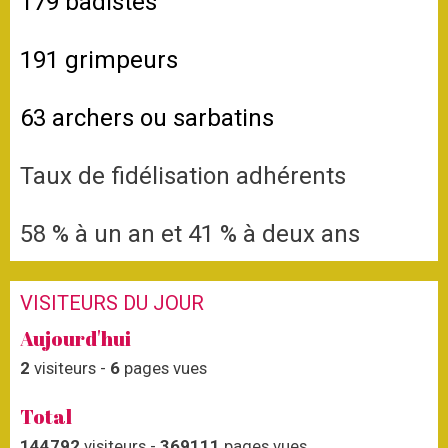
179 badistes
191 grimpeurs
63 archers ou sarbatins
Taux de fidélisation adhérents
58 % à un an et
41
% à deux ans
VISITEURS DU JOUR
Aujourd'hui
2
visiteurs -
6
pages vues
Total
144792
visiteurs -
369111
pages vues