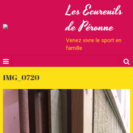
Les Ecureuils
de Péronne
Venez vivre le sport en
famille
IMG_0720